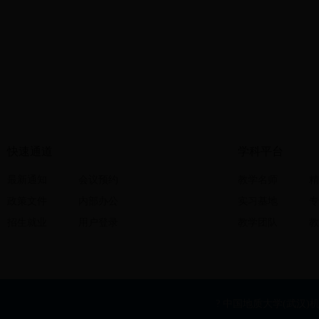
快速通道
学科平台
最新通知
会议预约
教学名师
精
政策文件
内部办公
实习基地
专
招生就业
用户登录
教学团队
教
? 中国地质大学(武汉)机械与