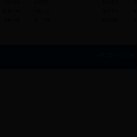
最新通知
会议预约
教学名师
精
政策文件
内部办公
实习基地
专
招生就业
用户登录
教学团队
教
? 中国地质大学(武汉)机械与