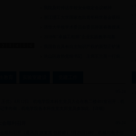
我院及时传达学校安全稳定会议精神
浙江理工大学国家杰出青年科学基金获得...
清华大学校学术委员会委员孙富春教授来...
2018年“卓越工程师”企业实践教学与基...
2
3
4
5
6
我国首台具有自主知识产权的新型正铲液...
洪山区政协党组书记、主席王兰英一行前...
生教育
实验室建设
党建工作
05-24
王优）4月12日，机电学院本科生党员大会在教二楼401室召开，机
李向南，机电学院各本科生党支部党员参加此...[
详细
]
大会顺利召开
05-24
顺利召开（通讯员 姚复嵩 任婷婷）3月29日14时，机械与电子信