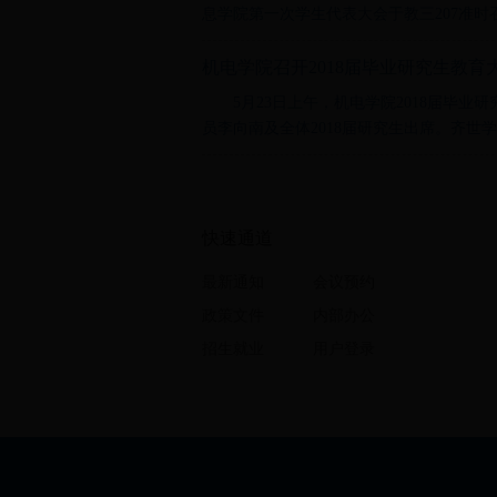
息学院第一次学生代表大会于教三207准时召
机电学院召开2018届毕业研究生教育
5月23日上午，机电学院2018届毕
员李向南及全体2018届研究生出席。齐世学
快速通道
最新通知
会议预约
政策文件
内部办公
招生就业
用户登录