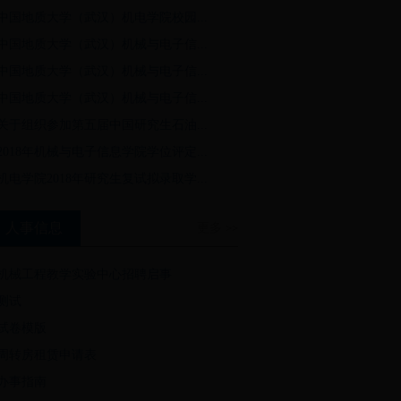
中国地质大学（武汉）机电学院校园...
05-24
中国地质大学（武汉）机械与电子信...
05-14
中国地质大学（武汉）机械与电子信...
05-14
中国地质大学（武汉）机械与电子信...
04-28
关于组织参加第五届中国研究生石油...
04-20
2018年机械与电子信息学院学位评定...
04-16
机电学院2018年研究生复试拟录取学...
人事信息
更多
>>
机械工程教学实验中心招聘启事
测试
试卷模版
周转房租赁申请表
办事指南