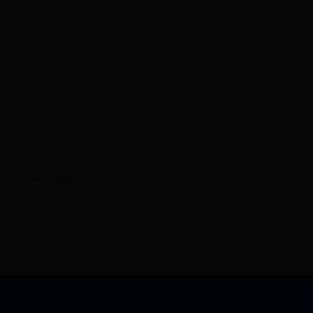
研究生常用表格下载
市鲁磨路388号中国地质大学（武汉）
信息学院
73