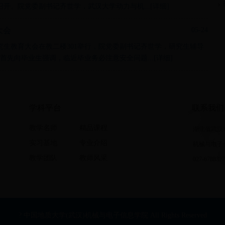
开。院党委副书记齐世学，武汉大学动力与机...[
详细
]
大会
05-24
业研究生教育大会在教二楼301举行，院党委副书记齐世学，研究生辅导
首先向毕业生强调，临近毕业务必注意安全问题...[
详细
]
学科平台
联系我们
教学名师
精品课程
湖北省武汉
实习基地
专业介绍
机械与电子
教学团队
教师风采
027-678832
? 中国地质大学(武汉)机械与电子信息学院 All Rights Reserved